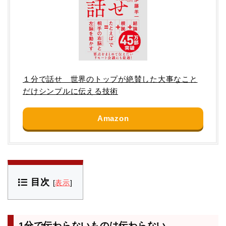
１分で話せ 世界のトップが絶賛した大事なこと
だけシンプルに伝える技術
Amazon
目次
[
表示
]
1分で伝わらないものは伝わらない