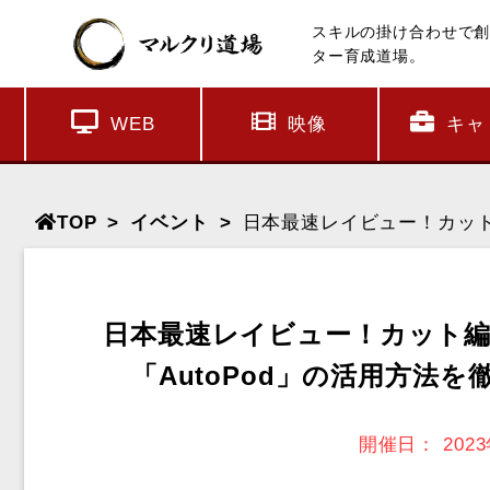
スキルの掛け合わせで
ター育成道場。
WEB
映像
キャ
TOP
イベント
日本最速レイビュー！カット
日本最速レイビュー！カット
「AutoPod」の活用方法
開催日：
202