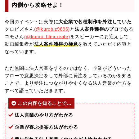
内側から攻略せよ！
今回のイベントは実際に
大企業で各種制作を外注していた
クロビズさん
(@kurobiz9696)
と
法人案件獲得のプロ
である
コモさん
(@komo_filmcreate)
をスピーカーにお迎えして、
動画編集者が
法人案件獲得の極意
を教えていただく内容と
なっています。
ただ無闇に法人営業をするのではなく、企業がどういった
フローで意思決定をして外部に発注をしているのかを知る
ことで、より受注につながりやすくなる法人営業の仕方を
すべて語っていただきます。
この内容を知ることで…
法人営業のやり方がわかる
企業が喜ぶ提案方法がわかる