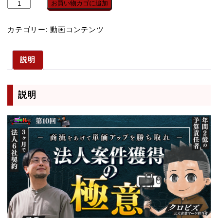
商
お買い物カゴに追加
流
を
カテゴリー:
動画コンテンツ
あ
げ
説明
て
単
価
説明
ア
ッ
プ
を
勝
ち
取
れ！
動
画
編