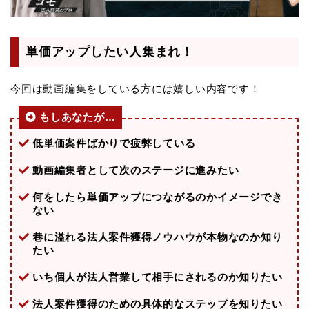
集
者
の
単価アップしたい人集まれ！
法
人
今回は動画編集をしている方には嬉しい内容です！
案
件
もしあなたが…
獲
得
低単価案件ばかりで疲弊している
の
動画編集者として次のステージに進みたい
極
意
何をしたら単価アップにつながるのかイメージでき
を
ない
す
巷に溢れる法人案件獲得ノウハウが本物なのか知り
べ
たい
て
教
いち個人が法人営業して相手にされるのか知りたい
え
法人案件獲得のための具体的なステップを知りたい
ま