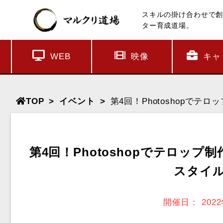
スキルの掛け合わせで
ター育成道場。
WEB
映像
キャ
TOP
イベント
第4回！Photoshopで
第4回！Photoshopでテロッ
スタイ
開催日：
202